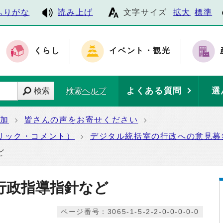
ふりがな
読み上げ
文字サイズ
拡大
標準
くらし
イベント・観光
よくある質問
選
検索
検索ヘルプ
参加
皆さんの声をお寄せください
リック・コメント）
デジタル統括室の行政への意見募
ど
行政指導指針など
ページ番号：3065-1-5-2-2-0-0-0-0-0