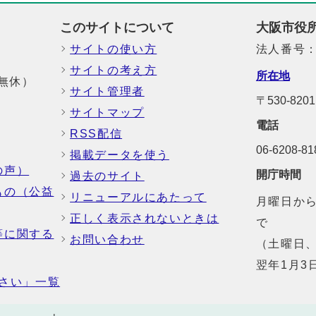
このサイトについて
大阪市役
サイトの使い方
法人番号：6
サイトの考え方
所在地
中無休）
サイト管理者
〒530-8
サイトマップ
電話
RSS配信
06-6208-
掲載データを使う
の声）
開庁時間
過去のサイト
もの（公益
リニューアルにあたって
月曜日から
正しく表示されないときは
で
等に関する
お問い合わせ
（土曜日、
翌年1月3
さい」一覧