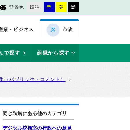
背景色
標準
青
黄
黒
産業・ビジネス
市政
んで探す
組織から探す
集（パブリック・コメント）
同じ階層にある他のカテゴリ
デジタル統括室の行政への意見