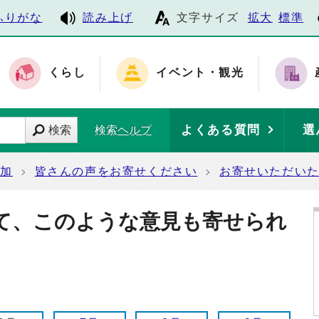
ふりがな
読み上げ
文字サイズ
拡大
標準
くらし
イベント・観光
よくある質問
選
検索
検索ヘルプ
参加
皆さんの声をお寄せください
お寄せいただい
て、このような意見も寄せられ