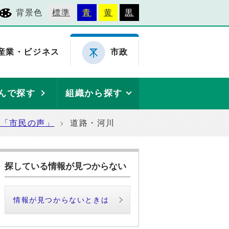
背景色
標準
青
黄
黒
産業・ビジネス
市政
んで探す
組織から探す
た「市民の声」
道路・河川
探している情報が見つからない
情報が見つからないときは