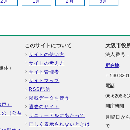
12月
1月
2月
3月
このサイトについて
大阪市役
サイトの使い方
法人番号：6
サイトの考え方
所在地
中無休）
サイト管理者
〒530-8
サイトマップ
電話
RSS配信
06-6208-
掲載データを使う
の声）
開庁時間
過去のサイト
もの（公益
リニューアルにあたって
月曜日から
正しく表示されないときは
で