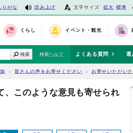
ふりがな
読み上げ
文字サイズ
拡大
標準
くらし
イベント・観光
よくある質問
選
検索
検索ヘルプ
参加
皆さんの声をお寄せください
お寄せいただい
て、このような意見も寄せられ