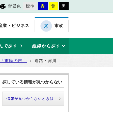
背景色
標準
青
黄
黒
産業・ビジネス
市政
んで探す
組織から探す
た「市民の声」
道路・河川
探している情報が見つからない
情報が見つからないときは