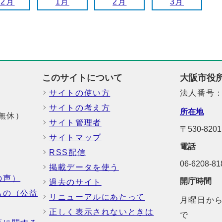
12月
1月
2月
3月
このサイトについて
大阪市役
サイトの使い方
法人番号：6
サイトの考え方
所在地
中無休）
サイト管理者
〒530-8
サイトマップ
電話
RSS配信
06-6208-
掲載データを使う
の声）
開庁時間
過去のサイト
もの（公益
リニューアルにあたって
月曜日から
正しく表示されないときは
で