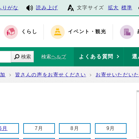
ふりがな
読み上げ
文字サイズ
拡大
標準
くらし
イベント・観光
よくある質問
選
検索
検索ヘルプ
参加
皆さんの声をお寄せください
お寄せいただい
6月
7月
8月
9月