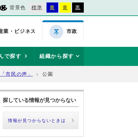
背景色
標準
青
黄
黒
産業・ビジネス
市政
んで探す
組織から探す
た「市民の声」
公園
探している情報が見つからない
情報が見つからないときは