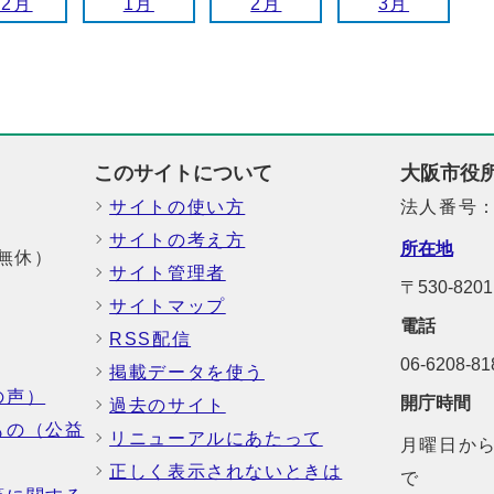
12月
1月
2月
3月
このサイトについて
大阪市役
サイトの使い方
法人番号：6
サイトの考え方
所在地
中無休）
サイト管理者
〒530-8
サイトマップ
電話
RSS配信
06-6208-
掲載データを使う
の声）
開庁時間
過去のサイト
もの（公益
リニューアルにあたって
月曜日から
正しく表示されないときは
で