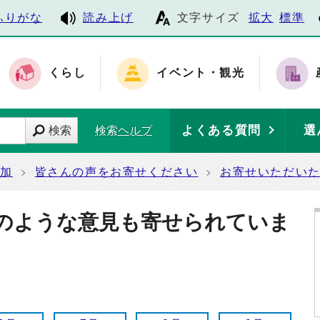
ふりがな
読み上げ
文字サイズ
拡大
標準
くらし
イベント・観光
よくある質問
選
検索
検索ヘルプ
参加
皆さんの声をお寄せください
お寄せいただい
のような意見も寄せられていま