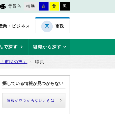
背景色
標準
青
黄
黒
産業・ビジネス
市政
んで探す
組織から探す
た「市民の声」
職員
探している情報が見つからない
情報が見つからないときは