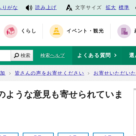
ふりがな
読み上げ
文字サイズ
拡大
標準
くらし
イベント・観光
よくある質問
選
検索
検索ヘルプ
参加
皆さんの声をお寄せください
お寄せいただい
のような意見も寄せられていま