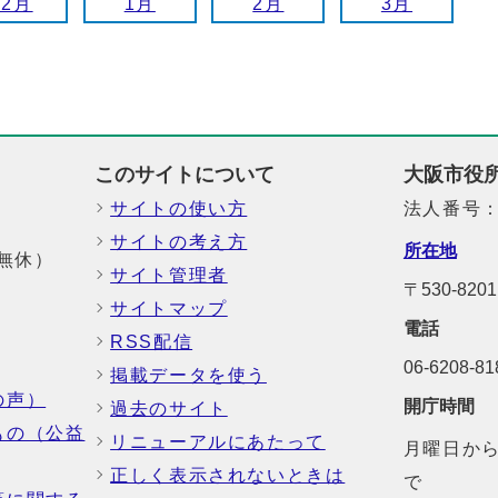
12月
1月
2月
3月
このサイトについて
大阪市役
サイトの使い方
法人番号：6
サイトの考え方
所在地
中無休）
サイト管理者
〒530-8
サイトマップ
電話
RSS配信
06-6208-
掲載データを使う
の声）
開庁時間
過去のサイト
もの（公益
リニューアルにあたって
月曜日から
正しく表示されないときは
で