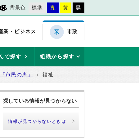
背景色
標準
青
黄
黒
産業・ビジネス
市政
んで探す
組織から探す
た「市民の声」
福祉
探している情報が見つからない
情報が見つからないときは