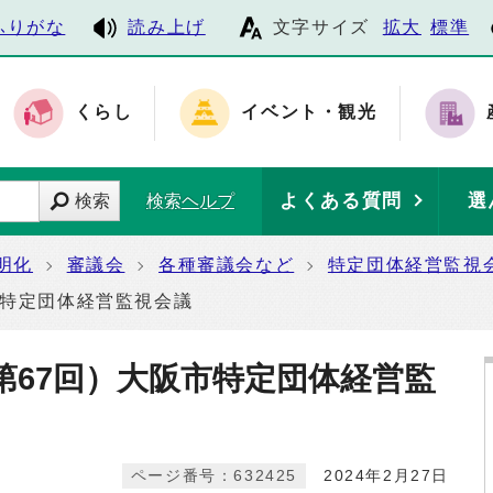
ふりがな
読み上げ
文字サイズ
拡大
標準
くらし
イベント・観光
よくある質問
選
検索
検索ヘルプ
明化
審議会
各種審議会など
特定団体経営監視
市特定団体経営監視会議
第67回）大阪市特定団体経営監
ページ番号：632425
2024年2月27日