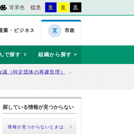
背景色
標準
青
黄
黒
産業・ビジネス
市政
んで探す
組織から探す
会議（特定団体の再建監理）
探している情報が見つからない
情報が見つからないときは