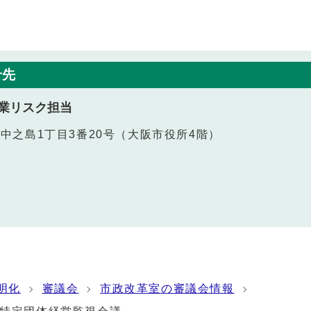
せ先
業リスク担当
北区中之島1丁目3番20号（大阪市役所4階）
明化
審議会
市政改革室の審議会情報