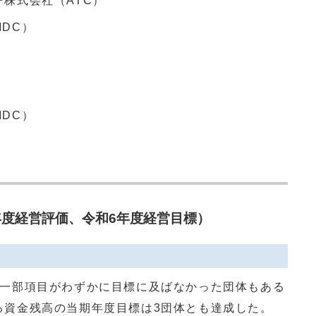
株式会社（ATC）
DC）
DC）
年度経営評価、令和6年度経営目標）
、一部項目がわずかに目標に及ばなかった団体もある
る資金残高の当期年度目標は3団体とも達成した。