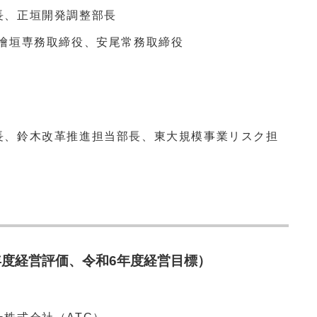
長、正垣開発調整部長
、檜垣専務取締役、安尾常務取締役
長、鈴木改革推進担当部長、東大規模事業リスク担
年度経営評価、令和6年度経営目標）