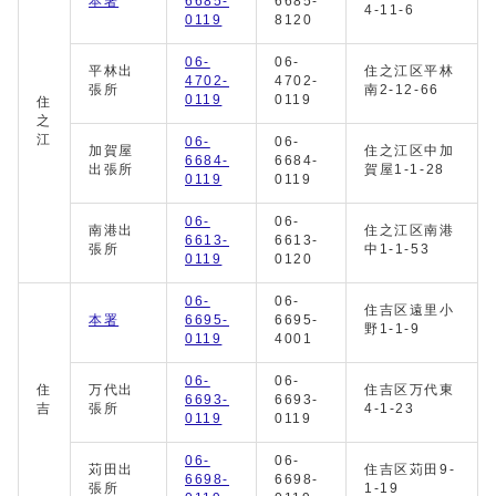
本署
6685-
6685-
4-11-6
0119
8120
06-
06-
平林出
住之江区平林
4702-
4702-
張所
南2-12-66
0119
0119
住
之
江
06-
06-
加賀屋
住之江区中加
6684-
6684-
出張所
賀屋1-1-28
0119
0119
06-
06-
南港出
住之江区南港
6613-
6613-
張所
中1-1-53
0119
0120
06-
06-
住吉区遠里小
本署
6695-
6695-
野1-1-9
0119
4001
06-
06-
住
万代出
住吉区万代東
6693-
6693-
吉
張所
4-1-23
0119
0119
06-
06-
苅田出
住吉区苅田9-
6698-
6698-
張所
1-19