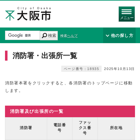
メニュー
検索
他の探し方
検索ヘルプ
消防署・出張所一覧
ページ番号：18935
2025年10月13日
消防署本署をクリックすると、各消防署のトップページに移動
します。
消防署及び出張所の一覧
ファッ
電話番
消防署
クス番
所在地
号
号