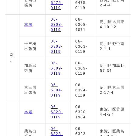
竹島出
西淀川区竹島
6475-
6475-
張所
2‐4‐4
0119
0119
06-
06-
淀川区木川東
本署
6308-
6308-
4-10-12
0119
4071
06-
06-
十三橋
淀川区野中南
6303-
6303-
出張所
2-1-1
0119
0119
淀
川
06-
06-
加島出
淀川区加島1-
6309-
6309-
張所
57-34
0119
0119
06-
06-
東三国
淀川区東三国
6394-
6394-
出張所
2-17-4
0119
0119
06-
06-
東淀川区菅原
本署
6320-
6320-
4-4-27
0119
1984
06-
06-
柴島出
東淀川区柴島
6323-
6323-