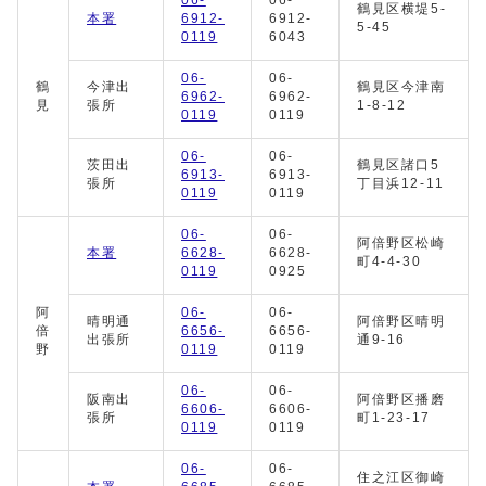
06-
06-
鶴見区横堤5-
本署
6912-
6912-
5-45
0119
6043
06-
06-
鶴
今津出
鶴見区今津南
6962-
6962-
見
張所
1-8-12
0119
0119
06-
06-
茨田出
鶴見区諸口5
6913-
6913-
張所
丁目浜12-11
0119
0119
06-
06-
阿倍野区松崎
本署
6628-
6628-
町4-4-30
0119
0925
阿
06-
06-
晴明通
阿倍野区晴明
倍
6656-
6656-
出張所
通9-16
野
0119
0119
06-
06-
阪南出
阿倍野区播磨
6606-
6606-
張所
町1-23-17
0119
0119
06-
06-
住之江区御崎