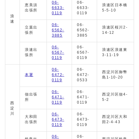
06-
06-
恵美須
浪速区日本橋
6633-
6633-
出張所
5-5-10
0119
0119
浪
速
06-
06-
立葉出
浪速区桜川2-
6562-
6562-
張所
14-12
3885
3885
06-
06-
浪速出
浪速区浪速東
6567-
6567-
張所
3-11-19
0119
0119
06-
06-
西淀川区御幣
本署
6472-
6472-
島1-10-20
0119
0533
06-
06-
佃出張
西淀川区佃4-
6471-
6471-
所
5-2
0119
0119
西
淀
川
06-
06-
大和田
西淀川区大和
6473-
6473-
出張所
田2-4-43
0119
0119
06-
06-