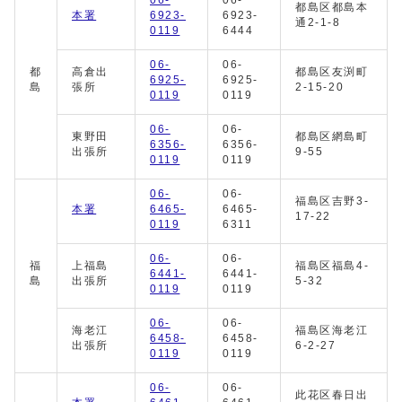
06-
06-
都島区都島本
本署
6923-
6923-
通2-1-8
0119
6444
06-
06-
都
高倉出
都島区友渕町
6925-
6925-
島
張所
2-15-20
0119
0119
06-
06-
東野田
都島区網島町
6356-
6356-
出張所
9-55
0119
0119
06-
06-
福島区吉野3-
本署
6465-
6465-
17-22
0119
6311
06-
06-
福
上福島
福島区福島4-
6441-
6441-
島
出張所
5-32
0119
0119
06-
06-
海老江
福島区海老江
6458-
6458-
出張所
6-2-27
0119
0119
06-
06-
此花区春日出