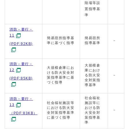
陸場等設
置指導基
準
消防－要行－
11
簡易宿所指導基
簡易宿所
－
準に基づく指導
指導基準
(PDF:92KB)
消防－要行－
大規模倉
大規模倉庫にお
12
庫におけ
ける防火安全対
る防火安
－
策指導基準に基
(PDF:85KB)
全対策指
づく指導
導基準
社会福祉
消防－要行－
社会福祉施設等
施設等に
13
における防火安
おける防
－
全対策指導基準
火安全対
（PDF:83KB）
に基づく指導
策指導基
準