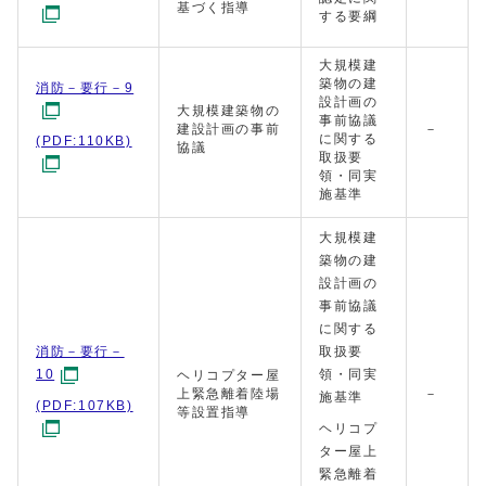
基づく指導
する要綱
大規模建
築物の建
消防－要行－9
設計画の
大規模建築物の
事前協議
建設計画の事前
－
に関する
(PDF:110KB)
協議
取扱要
領・同実
施基準
大規模建
築物の建
設計画の
事前協議
に関する
消防－要行－
取扱要
10
領・同実
ヘリコプター屋
上緊急離着陸場
－
施基準
(PDF:107KB)
等設置指導
ヘリコプ
ター屋上
緊急離着