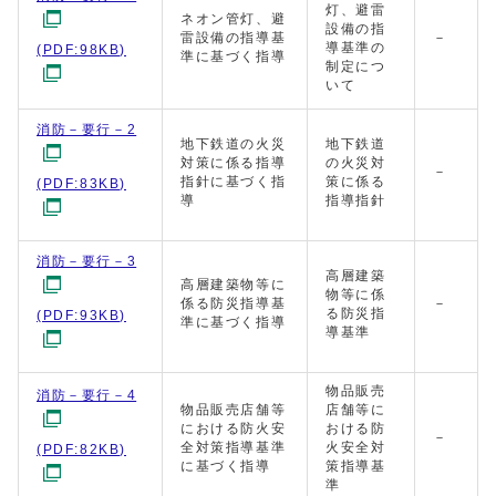
灯、避雷
ネオン管灯、避
設備の指
雷設備の指導基
－
導基準の
(PDF:98KB)
準に基づく指導
制定につ
いて
消防－要行－2
地下鉄道の火災
地下鉄道
対策に係る指導
の火災対
－
指針に基づく指
策に係る
(PDF:83KB)
導
指導指針
消防－要行－3
高層建築
高層建築物等に
物等に係
係る防災指導基
－
る防災指
(PDF:93KB)
準に基づく指導
導基準
物品販売
消防－要行－4
物品販売店舗等
店舗等に
における防火安
おける防
－
全対策指導基準
火安全対
(PDF:82KB)
に基づく指導
策指導基
準