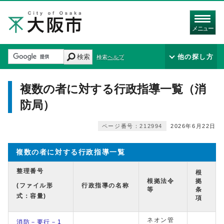
メニュー
検索
他の探し方
検索ヘルプ
複数の者に対する行政指導一覧（消
防局）
ページ番号：212994
2026年6月22日
複数の者に対する行政指導一覧
整理番号
根
根拠法令
拠
(ファイル形
行政指導の名称
等
条
式：容量)
項
ネオン管
消防－要行－1