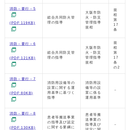
消防－要行－5
規
大阪市防
程
総合共同防火管
火・防災
第
理の指導
管理指導
(PDF:119KB)
17
規程
条
規
消防－要行－6
大阪市防
程
総合共同防災管
火・防災
第
理の指導
管理指導
17
(PDF:121KB)
規程
条
の2
消防－要行－7
消防用設備等の
消防用設
設置に関する運
備等の設
－
用基準に基づく
置に係る
(PDF:80KB)
指導
運用基準
消防－要行－8
患者等搬
患者等搬送事業
送事業の
の指導及び認定
指導及び
－
に関する要綱に
(PDF:130KB)
認定に関