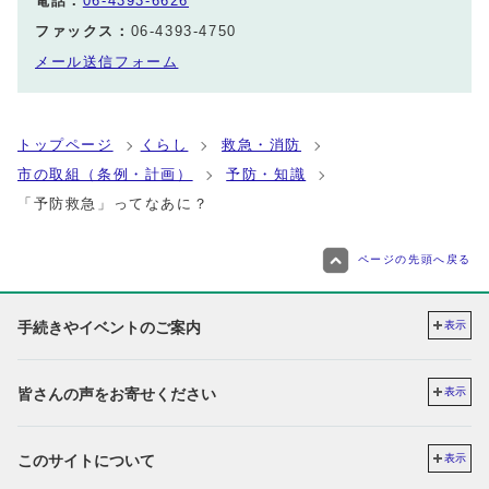
電話：
06-4393-6626
ファックス：
06-4393-4750
メール送信フォーム
トップページ
くらし
救急・消防
市の取組（条例・計画）
予防・知識
「予防救急」ってなあに？
ページの先頭へ戻る
手続きやイベントのご案内
表示
皆さんの声をお寄せください
表示
このサイトについて
表示