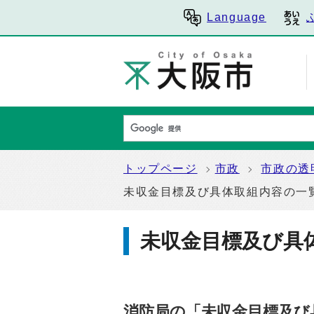
Language
トップページ
市政
市政の透
未収金目標及び具体取組内容の一
未収金目標及び具
消防局の「未収金目標及び