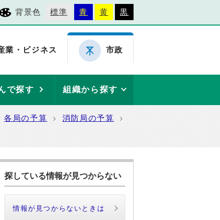
背景色
標準
青
黄
黒
産業・ビジネス
市政
んで探す
組織から探す
各局の予算
消防局の予算
探している情報が見つからない
情報が見つからないときは