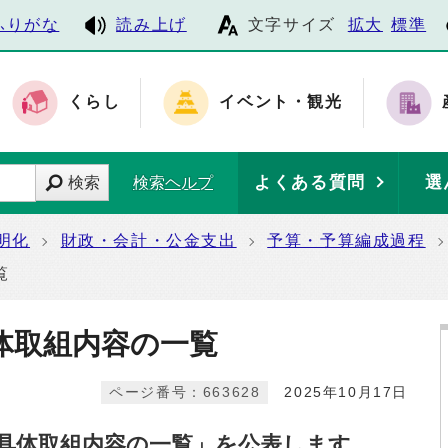
ふりがな
読み上げ
文字サイズ
拡大
標準
くらし
イベント・観光
よくある質問
選
検索
検索ヘルプ
明化
財政・会計・公金支出
予算・予算編成過程
覧
体取組内容の一覧
ページ番号：663628
2025年10月17日
具体取組内容の一覧」を公表します。