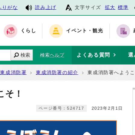
ふりがな
読み上げ
文字サイズ
拡大
標準
くらし
イベント・観光
よくある質問
選
検索
検索ヘルプ
東成消防署
東成消防署の紹介
東成消防署へよう
こそ！
ページ番号：524717
2023年2月1日