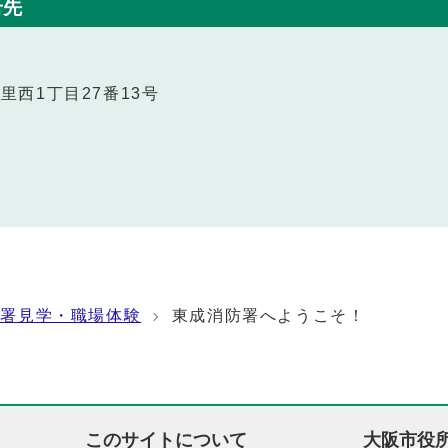
せ先
今里西1丁目27番13号
防署見学・職場体験
東成消防署へようこそ！
このサイトについて
大阪市役