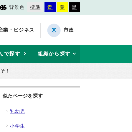
背景色
標準
青
黄
黒
産業・ビジネス
市政
んで探す
組織から探す
こそ！
似たページを探す
乳幼児
小学生