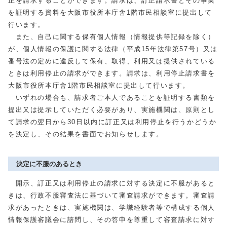
正を請求することができます。請求は、訂正請求書とその事実
を証明する資料を大阪市役所本庁舎1階市民相談室に提出して
行います。
また、自己に関する保有個人情報（情報提供等記録を除く）
が、個人情報の保護に関する法律（平成15年法律第57号）又は
番号法の定めに違反して保有、取得、利用又は提供されている
ときは利用停止の請求ができます。請求は、利用停止請求書を
大阪市役所本庁舎1階市民相談室に提出して行います。
いずれの場合も、請求者ご本人であることを証明する書類を
提出又は提示していただく必要があり、実施機関は、原則とし
て請求の翌日から30日以内に訂正又は利用停止を行うかどうか
を決定し、その結果を書面でお知らせします。
決定に不服のあるとき
開示、訂正又は利用停止の請求に対する決定に不服があると
きは、行政不服審査法に基づいて審査請求ができます。審査請
求があったときは、実施機関は、学識経験者等で構成する個人
情報保護審議会に諮問し、その答申を尊重して審査請求に対す