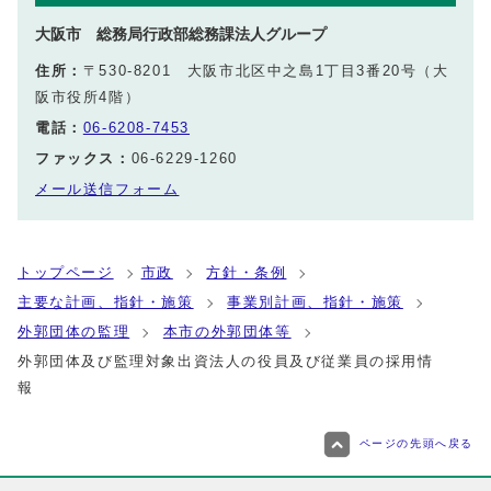
大阪市 総務局行政部総務課法人グループ
住所：
〒530-8201 大阪市北区中之島1丁目3番20号（大
阪市役所4階）
電話：
06-6208-7453
ファックス：
06-6229-1260
メール送信フォーム
トップページ
市政
方針・条例
主要な計画、指針・施策
事業別計画、指針・施策
外郭団体の監理
本市の外郭団体等
外郭団体及び監理対象出資法人の役員及び従業員の採用情
報
ページの先頭へ戻る