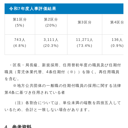
令和7年度人事評価結果
第1区分
第2区分
第3区分
第4区分
(5%)
(20%)
743人
3,111人
11,271人
136人
(4.8%)
(20.3%)
(73.4%)
(0.9%)
・区長・局長級、新規採用、任用替初年度の職員及び任期付
職員（育児休業代替、4条任期付（※））を除く。再任用職員
を含む。
※地方公共団体の一般職の任期付職員の採用に関する法律
第4条に基づき任用されている者
（注）各割合については、単位未満の端数を四捨五入して
いるため、合計と一致しない場合があります。
4 参考資料