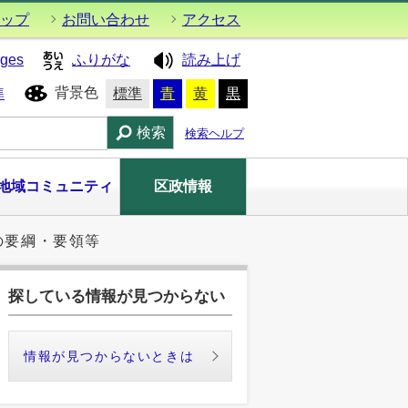
ップ
お問い合わせ
アクセス
ages
ふりがな
読み上げ
背景色
準
標準
青
黄
黒
検索
検索ヘルプ
地域コミュニティ
区政情報
の要綱・要領等
探している情報が見つからない
情報が見つからないときは