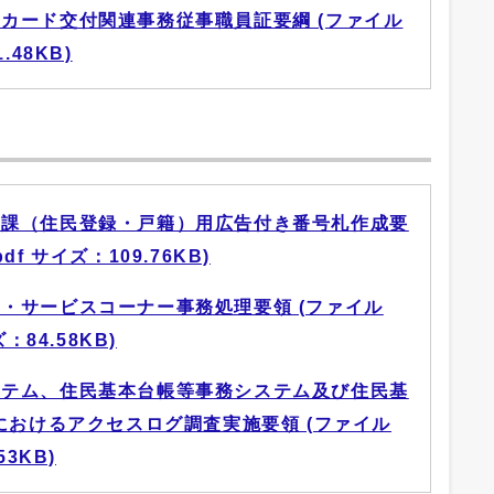
カード交付関連事務従事職員証要綱 (ファイル
.48KB)
ス課（住民登録・戸籍）用広告付き番号札作成要
df サイズ：109.76KB)
・サービスコーナー事務処理要領 (ファイル
ズ：84.58KB)
ステム、住民基本台帳等事務システム及び住民基
おけるアクセスログ調査実施要領 (ファイル
53KB)