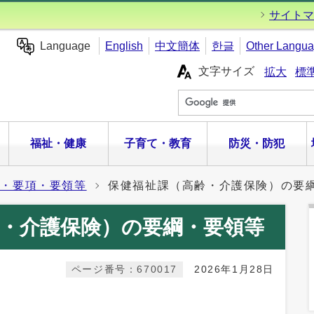
サイトマ
Language
English
中文簡体
한글
Other Langu
文字サイズ
拡大
標
福祉・健康
子育て・教育
防災・防犯
綱・要項・要領等
保健福祉課（高齢・介護保険）の要
・介護保険）の要綱・要領等
ページ番号：670017
2026年1月28日