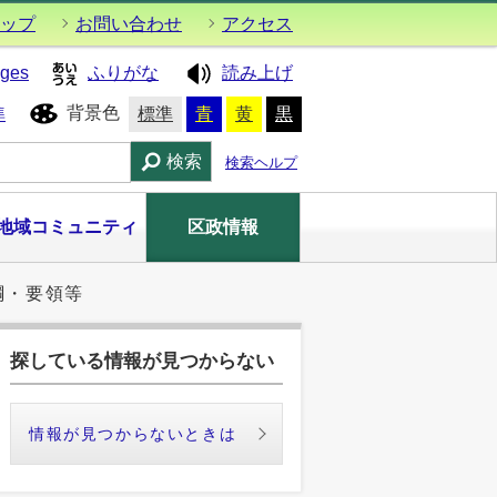
ップ
お問い合わせ
アクセス
ages
ふりがな
読み上げ
背景色
準
標準
青
黄
黒
検索
検索ヘルプ
地域コミュニティ
区政情報
綱・要領等
探している情報が見つからない
情報が見つからないときは