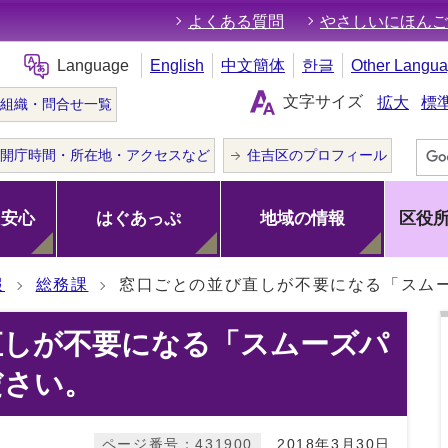
よくある質問
やさしいにほんご
Language
English
中文簡体
한글
Other Langu
文字サイズ
拡大
標
組織・問合せ一覧
開庁時間・所在地・アクセスなど
住吉区のプロフィール
･安心
はぐあっぷ
地域の情報
区役
報
総務課
窓口ごとの並び直しが不要になる「スム
直しが不要になる「スムーズパ
ださい。
ページ番号：431900
2018年3月30日