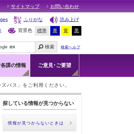
サイトマップ
お問い合わせ
ages
ふりがな
読み上げ
背景色
準
標準
青
黄
黒
検索
検索ヘルプ
所各課の情報
ご意見･ご要望
ーズパス」をご利用ください。
探している情報が見つからない
情報が見つからないときは