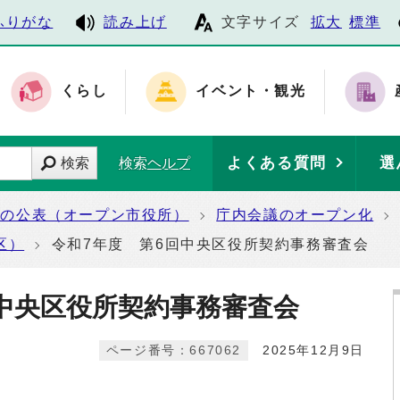
ふりがな
読み上げ
文字サイズ
拡大
標準
くらし
イベント・観光
よくある質問
選
検索
検索ヘルプ
報の公表（オープン市役所）
庁内会議のオープン化
区）
令和7年度 第6回中央区役所契約事務審査会
回中央区役所契約事務審査会
ページ番号：667062
2025年12月9日