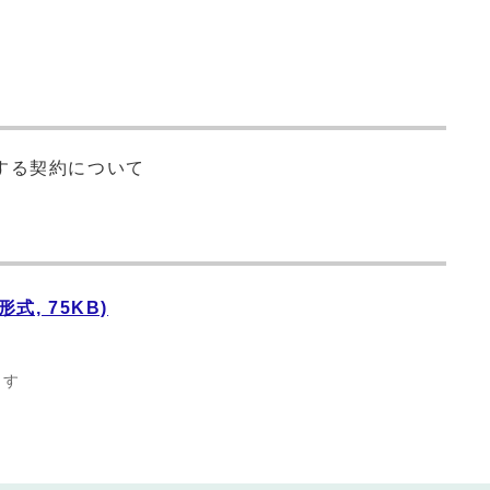
する契約について
式, 75KB)
ます