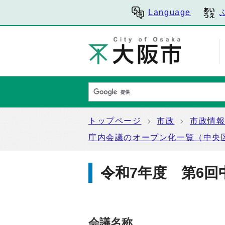
Language
トップページ
市政
市政情
庁内会議のオープン化一覧（中央
令和7年度 第6
会議名称