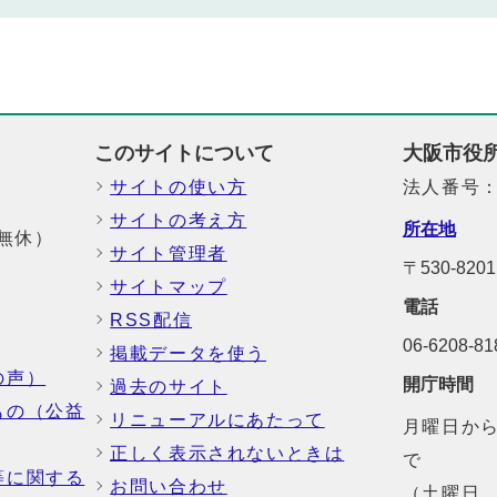
このサイトについて
大阪市役
サイトの使い方
法人番号：6
サイトの考え方
所在地
中無休）
サイト管理者
〒530-8
サイトマップ
電話
RSS配信
06-6208-
掲載データを使う
の声）
開庁時間
過去のサイト
もの（公益
リニューアルにあたって
月曜日から
正しく表示されないときは
で
等に関する
お問い合わせ
（土曜日、