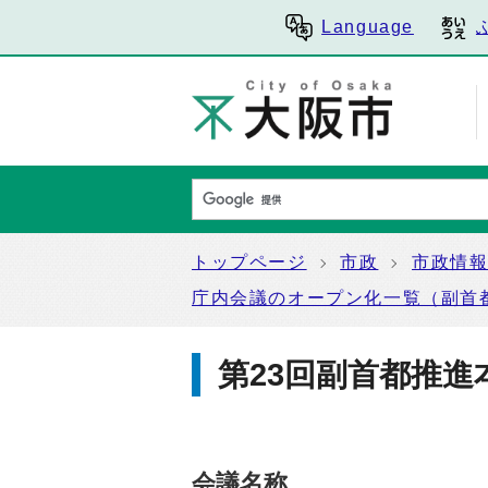
Language
トップページ
市政
市政情
庁内会議のオープン化一覧（副首
第23回副首都推
会議名称