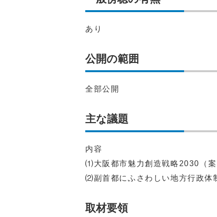
あり
公開の範囲
全部公開
主な議題
内容
⑴大阪都市魅力創造戦略2030（
⑵副首都にふさわしい地方行政体
取材要領