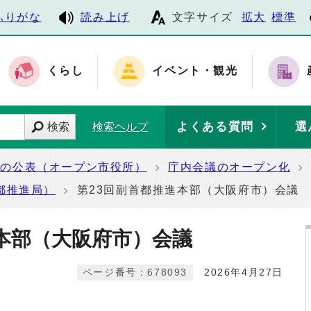
ふりがな
読み上げ
文字サイズ
拡大
標準
くらし
イベント・観光
よくある質問
選
検索
検索ヘルプ
報の公表（オープン市役所）
庁内会議のオープン化
都推進局）
第23回副首都推進本部（大阪府市）会議
進本部（大阪府市）会議
ページ番号：678093
2026年4月27日