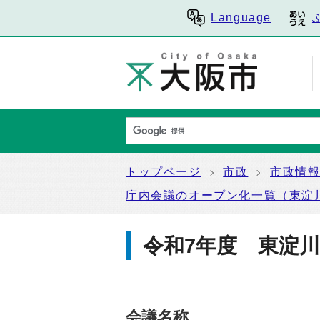
Language
トップページ
市政
市政情
庁内会議のオープン化一覧（東淀
令和7年度 東淀川
会議名称