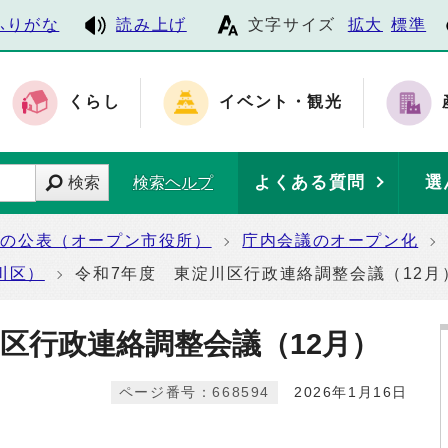
ふりがな
読み上げ
文字サイズ
拡大
標準
くらし
イベント・観光
よくある質問
選
検索
検索ヘルプ
報の公表（オープン市役所）
庁内会議のオープン化
川区）
令和7年度 東淀川区行政連絡調整会議（12月
区行政連絡調整会議（12月）
ページ番号：668594
2026年1月16日