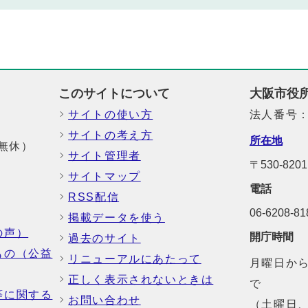
このサイトについて
大阪市役
サイトの使い方
法人番号：6
サイトの考え方
所在地
中無休）
サイト管理者
〒530-8
サイトマップ
電話
RSS配信
06-6208-
掲載データを使う
の声）
開庁時間
過去のサイト
もの（公益
リニューアルにあたって
月曜日から
正しく表示されないときは
で
等に関する
お問い合わせ
（土曜日、