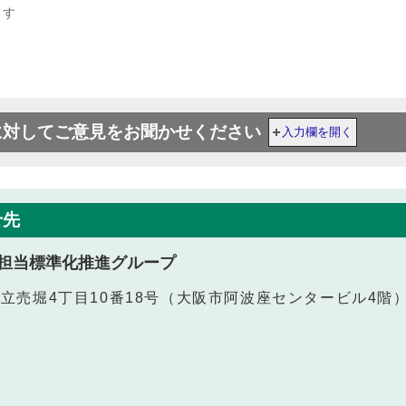
ます
に対してご意見をお聞かせください
入力欄を開く
せ先
担当標準化推進グループ
西区立売堀4丁目10番18号（大阪市阿波座センタービル4階