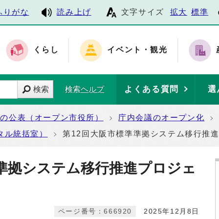
ふりがな
読み上げ
文字サイズ
拡大
標準
くらし
イベント・観光
よくある質問
選
検索
検索ヘルプ
報の公表（オープン市役所）
庁内会議のオープン化
タル統括室）
第12回大阪市標準準拠システム移行推
準準拠システム移行推進プロジェ
ページ番号：666920
2025年12月8日