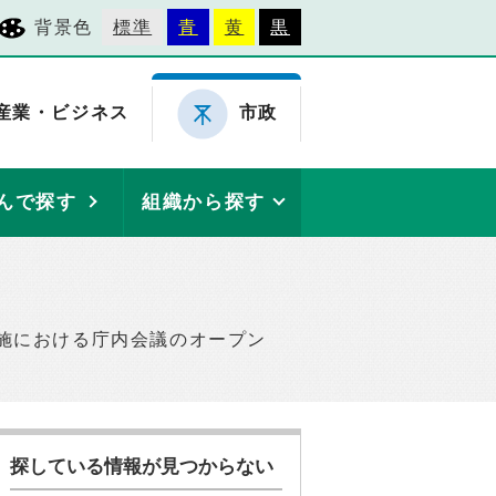
背景色
標準
青
黄
黒
産業・ビジネス
市政
んで探す
組織から探す
施における庁内会議のオープン
探している情報が見つからない