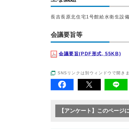
長吉長原北住宅1号館給水衛生設
会議要旨等
会議要旨(PDF形式, 55KB)
SNSリンクは別ウィンドウで開き
【アンケート】このページ