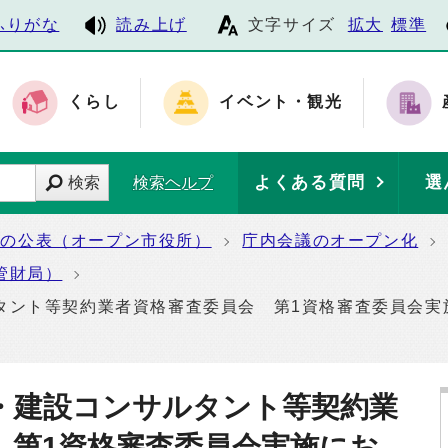
ふりがな
読み上げ
文字サイズ
拡大
標準
くらし
イベント・観光
よくある質問
選
検索
検索ヘルプ
報の公表（オープン市役所）
庁内会議のオープン化
管財局）
タント等契約業者資格審査委員会 第1資格審査委員会実
・建設コンサルタント等契約業
 第1資格審査委員会実施にお