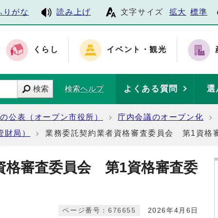
ふりがな
読み上げ
文字サイズ
拡大
標準
くらし
イベント・観光
よくある質問
選
検索
検索ヘルプ
報の公表（オープン市役所）
庁内会議のオープン化
管財局）
業務委託契約業者資格審査委員会 第1資格
資格審査委員会 第1資格審査委
ページ番号：676655
2026年4月6日