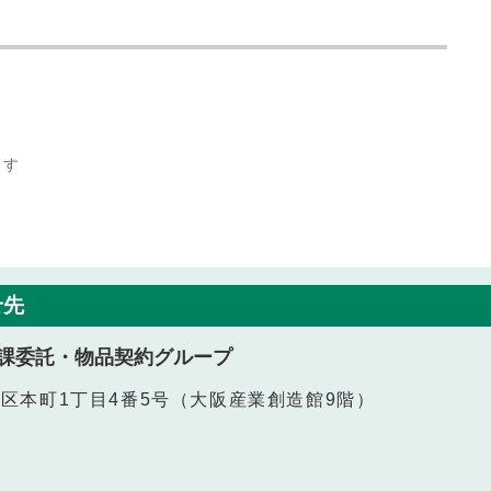
ます
せ先
課委託・物品契約グループ
中央区本町1丁目4番5号（大阪産業創造館9階）