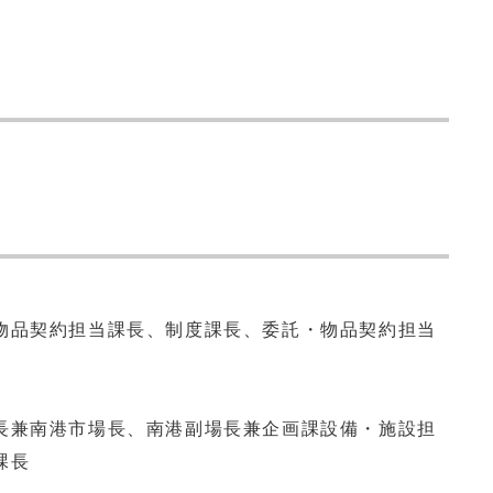
物品契約担当課長、制度課長、委託・物品契約担当
長兼南港市場長、南港副場長兼企画課設備・施設担
課長