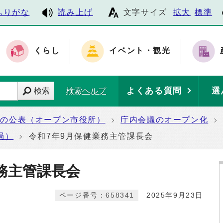
ふりがな
読み上げ
文字サイズ
拡大
標準
くらし
イベント・観光
よくある質問
選
検索
検索ヘルプ
報の公表（オープン市役所）
庁内会議のオープン化
局）
令和7年9月保健業務主管課長会
務主管課長会
ページ番号：658341
2025年9月23日