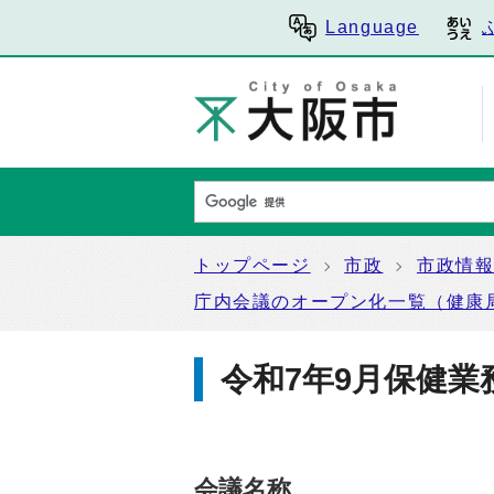
Language
トップページ
市政
市政情
庁内会議のオープン化一覧（健康
令和7年9月保健業
会議名称