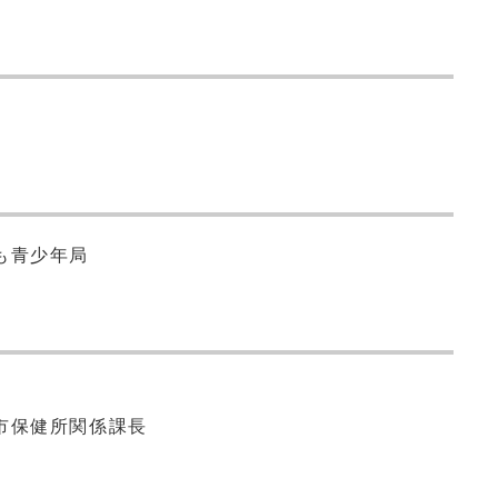
も青少年局
市保健所関係課長