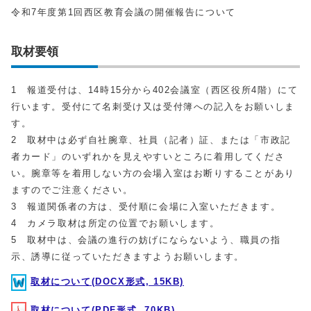
令和7年度第1回西区教育会議の開催報告について
取材要領
1 報道受付は、14時15分から402会議室（西区役所4階）にて
行います。受付にて名刺受け又は受付簿への記入をお願いしま
す。
2 取材中は必ず自社腕章、社員（記者）証、または「市政記
者カード」のいずれかを見えやすいところに着用してくださ
い。腕章等を着用しない方の会場入室はお断りすることがあり
ますのでご注意ください。
3 報道関係者の方は、受付順に会場に入室いただきます。
4 カメラ取材は所定の位置でお願いします。
5 取材中は、会議の進行の妨げにならないよう、職員の指
示、誘導に従っていただきますようお願いします。
取材について(DOCX形式, 15KB)
取材について(PDF形式, 70KB)