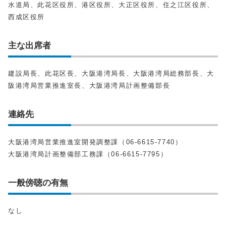
⽔道局、此花区役所、港区役所、⼤正区役所、住之江区役所、
⻄成区役所
主な出席者
建設局⻑、此花区⻑、⼤阪港湾局⻑、⼤阪港湾局総務部⻑、⼤
阪港湾局営業推進室⻑、⼤阪港湾局計画整備部⻑
連絡先
⼤阪港湾局営業推進室開発調整課（06-6615-7740）
⼤阪港湾局計画整備部工務課（06-6615-7795）
一般傍聴の有無
なし