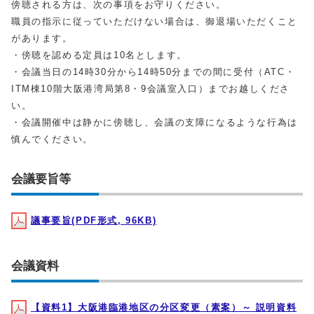
傍聴される⽅は、次の事項をお守りください。
職員の指⽰に従っていただけない場合は、御退場いただくこと
があります。
・傍聴を認める定員は10名とします。
・会議当⽇の14時30分から14時50分までの間に受付（ATC・
ITM棟10階⼤阪港湾局第8・9会議室⼊⼝）までお越しくださ
い。
・会議開催中は静かに傍聴し、会議の⽀障になるような⾏為は
慎んでください。
会議要旨等
議事要旨(PDF形式, 96KB)
会議資料
【資料1】大阪港臨港地区の分区変更（素案）～ 説明資料