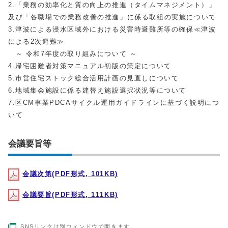
2.「業務の効率化と質の向上の推進（タイムマネジメント）」
及び「各職場での業務改善の推進」に係る取組の実施について
3.津波による浸水区域外における災害時避難所等の確保≪津波
による2次避難≫
～ 令和7年度の取り組みについて ～
4.帰宅困難者対策マニュアル初版の策定について
5.市営住宅ストック総合活用計画の見直しについて
6.地域集会施設に係る建替え施設選択状況等について
7.区CM事業PDCAサイクル運用ガイドラインに基づく説明につ
いて
会議要旨等
会議次第(PDF形式, 101KB)
会議要旨(PDF形式, 111KB)
SNSリンクは別ウィンドウで開きます