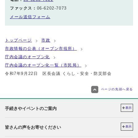
ファックス：
06-6202-7073
メール送信フォーム
トップページ
市政
市政情報の公表（オープン市役所）
庁内会議のオープン化
庁内会議のオープン化一覧（市民局）
令和7年9月22日 区長会議 くらし・安全・防災部会
ページの先頭へ戻る
手続きやイベントのご案内
表示
皆さんの声をお寄せください
表示