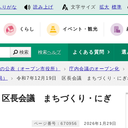
ふりがな
読み上げ
文字サイズ
拡大
標準
くらし
イベント・観光
よくある質問
選
検索
検索ヘルプ
報の公表（オープン市役所）
庁内会議のオープン化
局）
令和7年12月19日 区長会議 まちづくり・に
日 区長会議 まちづくり・にぎ
ページ番号：670956
2026年1月29日