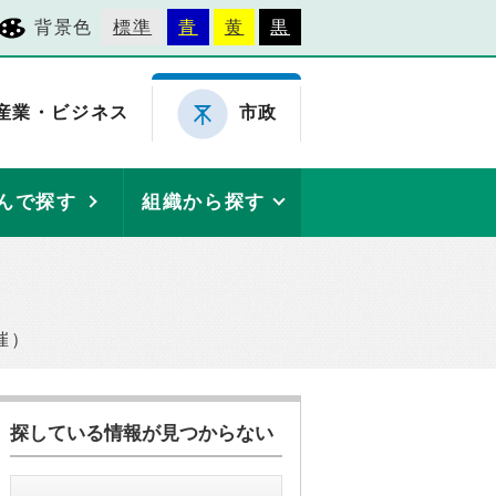
背景色
標準
青
黄
黒
産業・ビジネス
市政
んで探す
組織から探す
催）
探している情報が見つからない