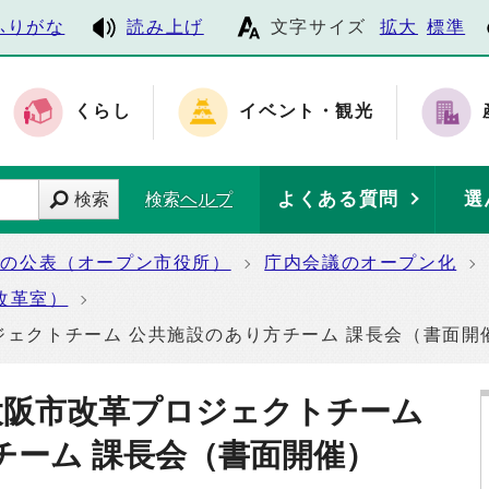
ふりがな
読み上げ
文字サイズ
拡大
標準
くらし
イベント・観光
よくある質問
選
検索
検索ヘルプ
報の公表（オープン市役所）
庁内会議のオープン化
改革室）
ロジェクトチーム 公共施設のあり方チーム 課長会（書面開
 大阪市改革プロジェクトチーム
チーム 課長会（書面開催）