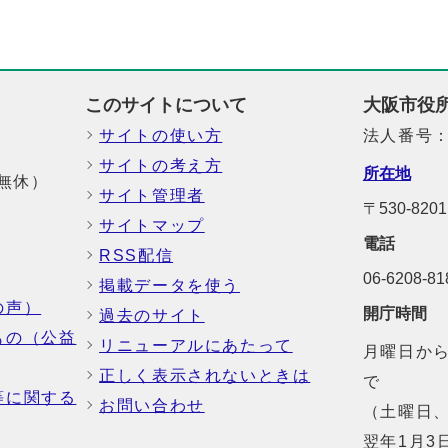
このサイトについて
大阪市役
サイトの使い方
法人番号：6
サイトの考え方
所在地
中無休）
サイト管理者
〒530-8
サイトマップ
電話
RSS配信
06-6208-
掲載データを使う
の声）
開庁時間
過去のサイト
もの（公益
リニューアルにあたって
月曜日から
正しく表示されないときは
で
等に関する
お問い合わせ
（土曜日、
翌年1月3