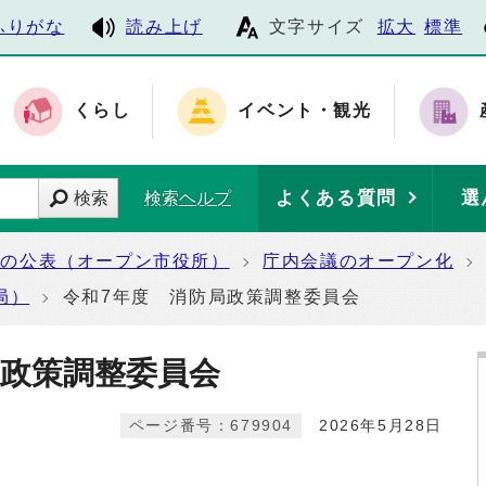
ふりがな
読み上げ
文字サイズ
拡大
標準
くらし
イベント・観光
よくある質問
選
検索
検索ヘルプ
報の公表（オープン市役所）
庁内会議のオープン化
局）
令和7年度 消防局政策調整委員会
局政策調整委員会
ページ番号：679904
2026年5月28日