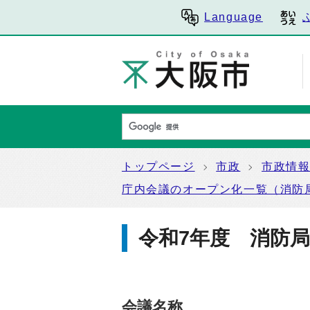
Language
トップページ
市政
市政情
庁内会議のオープン化一覧（消防
令和7年度 消防
会議名称