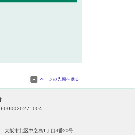
ページの先頭へ戻る
所
000020271004
201 大阪市北区中之島1丁目3番20号