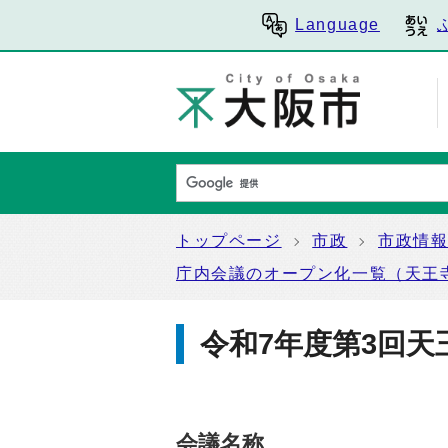
Language
トップページ
市政
市政情
庁内会議のオープン化一覧（天王
令和7年度第3回天
会議名称