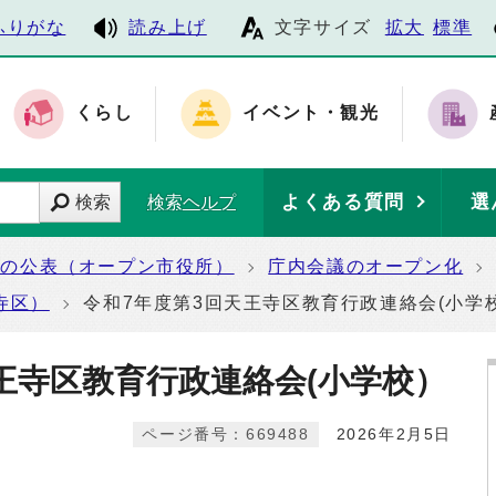
ふりがな
読み上げ
文字サイズ
拡大
標準
くらし
イベント・観光
よくある質問
選
検索
検索ヘルプ
報の公表（オープン市役所）
庁内会議のオープン化
寺区）
令和7年度第3回天王寺区教育行政連絡会(小学
王寺区教育行政連絡会(小学校）
ページ番号：669488
2026年2月5日