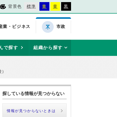
背景色
標準
青
黄
黒
産業・ビジネス
市政
んで探す
組織から探す
校）
探している情報が見つからない
情報が見つからないときは