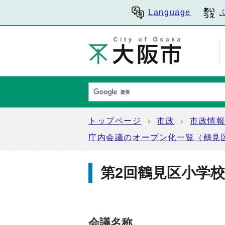
Language
トップページ
市政
市政情
庁内会議のオープン化一覧（鶴見
第2回鶴見区小学
会議名称