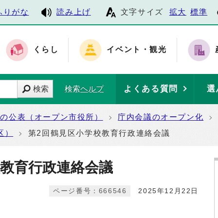
ふりがな
読み上げ
文字サイズ
拡大
標準
くらし
イベント・観光
よくある質問
選
検索
検索ヘルプ
報の公表（オープン市役所）
庁内会議のオープン化
区）
第2回鶴見区小学校教育行政連絡会議
校教育行政連絡会議
ページ番号：666546
2025年12月22日