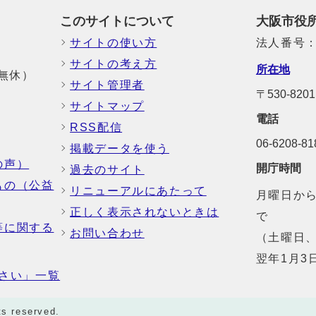
このサイトについて
大阪市役
サイトの使い方
法人番号：6
サイトの考え方
所在地
中無休）
サイト管理者
〒530-8
サイトマップ
電話
RSS配信
06-6208-
掲載データを使う
の声）
開庁時間
過去のサイト
もの（公益
リニューアルにあたって
月曜日から
正しく表示されないときは
で
等に関する
お問い合わせ
（土曜日、
翌年1月3
さい」一覧
ts reserved.