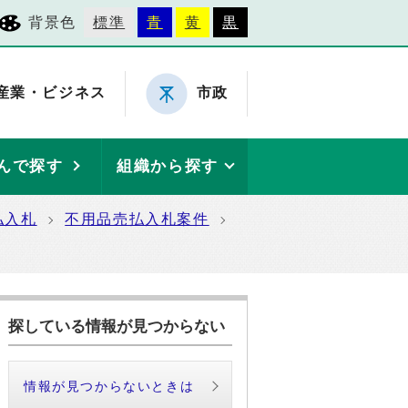
背景色
標準
青
黄
黒
産業・ビジネス
市政
んで探す
組織から探す
払入札
不用品売払入札案件
探している情報が見つからない
情報が見つからないときは