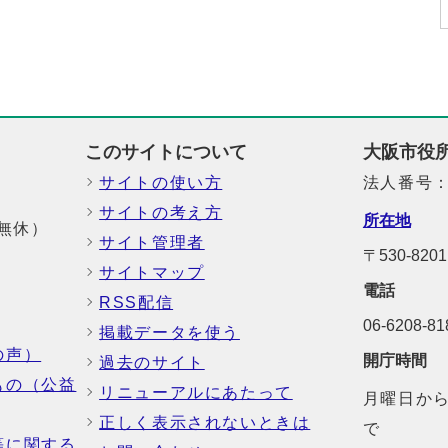
このサイトについて
大阪市役
サイトの使い方
法人番号：6
サイトの考え方
所在地
中無休）
サイト管理者
〒530-8
サイトマップ
電話
RSS配信
06-6208-
掲載データを使う
の声）
開庁時間
過去のサイト
もの（公益
リニューアルにあたって
月曜日から
正しく表示されないときは
で
等に関する