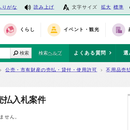
ふりがな
読み上げ
文字サイズ
拡大
標準
くらし
イベント・観光
よくある質問
選
検索
検索ヘルプ
公売・市有財産の売払・貸付・使用許可
不用品売
売払入札案件
ません。