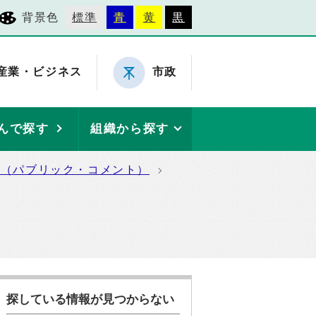
背景色
標準
青
黄
黒
産業・ビジネス
市政
んで探す
組織から探す
集（パブリック・コメント）
探している情報が見つからない