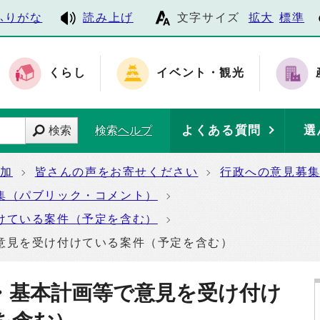
ふりがな
読み上げ
文字サイズ
拡大
標準
くらし
イベント・観光
よくある質問
選
検索
検索ヘルプ
参加
皆さんの声をお寄せください
行政への意見募
集（パブリック・コメント）
けている案件（予定を含む）
意見を受け付けている案件（予定を含む）
・基本計画等で意見を受け付け