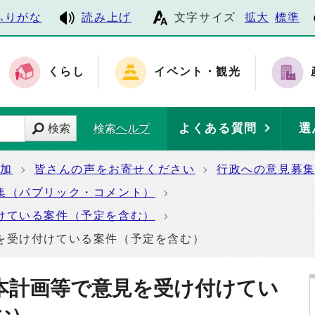
ふりがな
読み上げ
文字サイズ
拡大
標準
くらし
イベント・観光
よくある質問
選
検索
検索ヘルプ
参加
皆さんの声をお寄せください
行政への意見募
集（パブリック・コメント）
けている案件（予定を含む）
を受け付けている案件（予定を含む）
本計画等で意見を受け付けてい