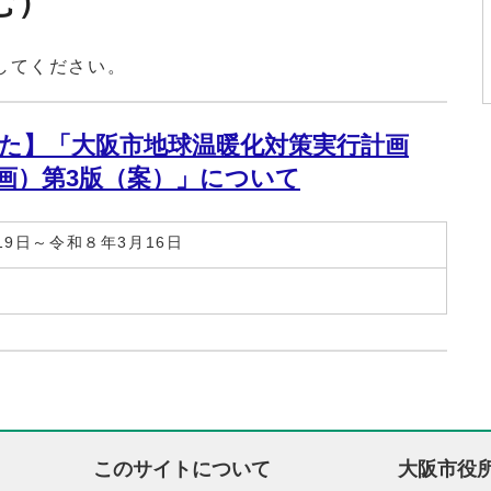
む）
してください。
た】「大阪市地球温暖化対策実行計画
画）第3版（案）」について
19日～令和８年3月16日
このサイトについて
大阪市役