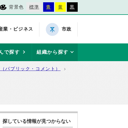
背景色
標準
青
黄
黒
産業・ビジネス
市政
んで探す
組織から探す
集（パブリック・コメント）
探している情報が見つからない