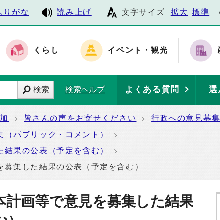
ふりがな
読み上げ
文字サイズ
拡大
標準
くらし
イベント・観光
よくある質問
選
検索
検索ヘルプ
参加
皆さんの声をお寄せください
行政への意見募
集（パブリック・コメント）
た結果の公表（予定を含む）
を募集した結果の公表（予定を含む）
本計画等で意見を募集した結果