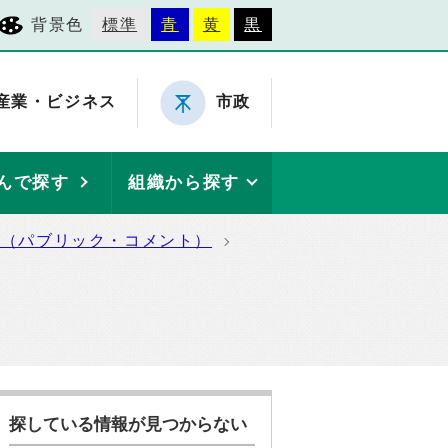
背景色
標準
青
黄
黒
産業・ビジネス
市政
んで探す
組織から探す
集（パブリック・コメント）
探している情報が見つからない