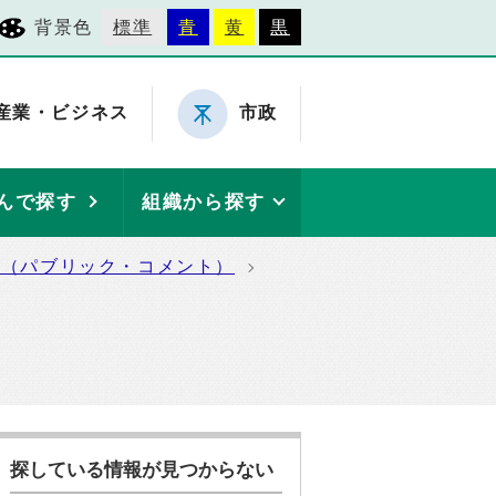
背景色
標準
青
黄
黒
産業・ビジネス
市政
んで探す
組織から探す
集（パブリック・コメント）
探している情報が見つからない