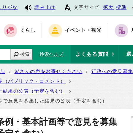
ふりがな
読み上げ
文字サイズ
拡大
標準
くらし
イベント・観光
よくある質問
選
検索
検索ヘルプ
参加
皆さんの声をお寄せください
行政への意見募
集（パブリック・コメント）
た結果の公表（予定を含む）
等で意見を募集した結果の公表（予定を含む）
条例・基本計画等で意見を募集