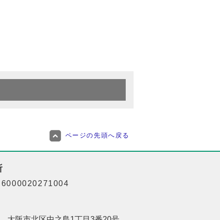
ページの先頭へ戻る
所
000020271004
201 大阪市北区中之島1丁目3番20号