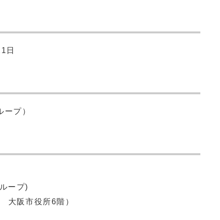
21日
ループ）
ループ)
号 大阪市役所6階）