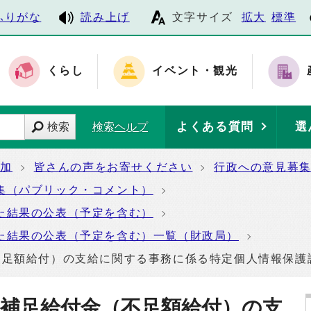
ふりがな
読み上げ
文字サイズ
拡大
標準
くらし
イベント・観光
よくある質問
選
検索
検索ヘルプ
参加
皆さんの声をお寄せください
行政への意見募
集（パブリック・コメント）
た結果の公表（予定を含む）
た結果の公表（予定を含む）一覧（財政局）
不足額給付）の支給に関する事務に係る特定個人情報保護
税補足給付金（不足額給付）の支