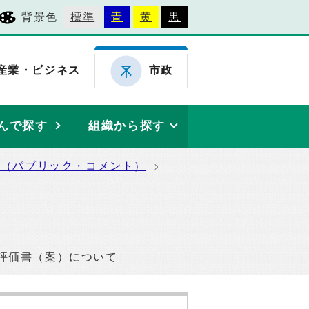
背景色
標準
青
黄
黒
産業・ビジネス
市政
んで探す
組織から探す
集（パブリック・コメント）
評価書（案）について