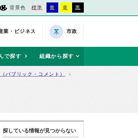
背景色
標準
青
黄
黒
産業・ビジネス
市政
んで探す
組織から探す
集（パブリック・コメント）
探している情報が見つからない