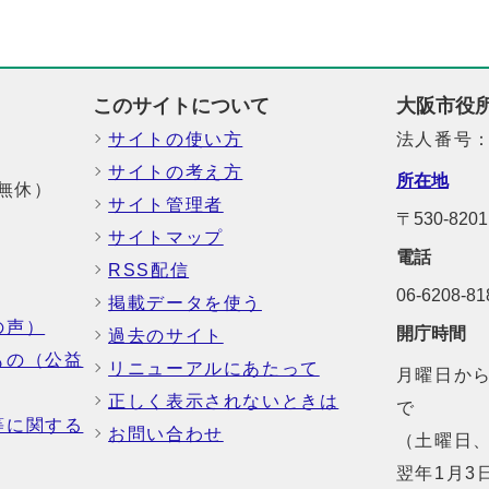
このサイトについて
大阪市役
サイトの使い方
法人番号：6
サイトの考え方
所在地
中無休）
サイト管理者
〒530-8
サイトマップ
電話
RSS配信
06-6208-
掲載データを使う
の声）
開庁時間
過去のサイト
もの（公益
リニューアルにあたって
月曜日から
正しく表示されないときは
で
等に関する
お問い合わせ
（土曜日、
翌年1月3