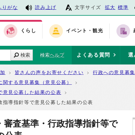
ふりがな
読み上げ
文字サイズ
拡大
標準
くらし
イベント・観光
よくある質問
選
検索
検索ヘルプ
参加
皆さんの声をお寄せください
行政への意見募
に関する意見募集（意見公募）
で意見公募した結果の公表
政指導指針等で意見公募した結果の公表
・審査基準・行政指導指針等で