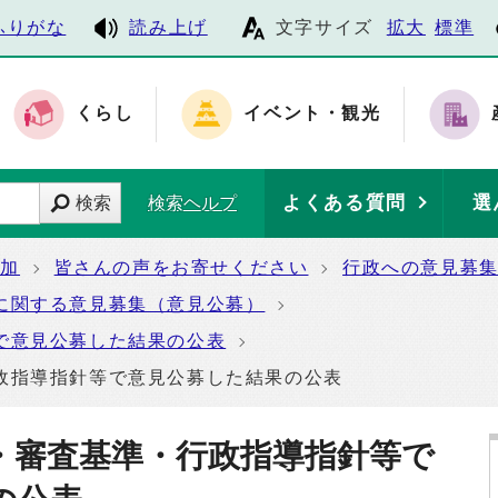
ふりがな
読み上げ
文字サイズ
拡大
標準
くらし
イベント・観光
よくある質問
選
検索
検索ヘルプ
参加
皆さんの声をお寄せください
行政への意見募
に関する意見募集（意見公募）
で意見公募した結果の公表
政指導指針等で意見公募した結果の公表
・審査基準・行政指導指針等で