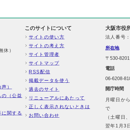
このサイトについて
大阪市役
サイトの使い方
法人番号：6
サイトの考え方
所在地
中無休）
サイト管理者
〒530-8
サイトマップ
電話
RSS配信
06-6208-
掲載データを使う
の声）
開庁時間
過去のサイト
もの（公益
リニューアルにあたって
月曜日から
正しく表示されないときは
で
等に関する
お問い合わせ
（土曜日、
翌年1月3