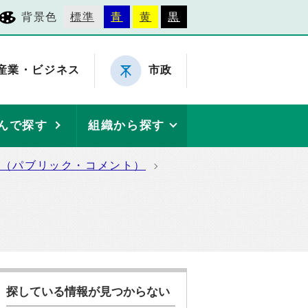
背景色
標準
青
黄
黒
産業・ビジネス
市政
んで探す
組織から探す
集（パブリック・コメント）
探している情報が見つからない