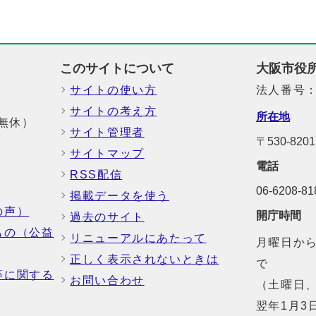
このサイトについて
大阪市役
サイトの使い方
法人番号：6
サイトの考え方
所在地
中無休）
サイト管理者
〒530-8
サイトマップ
電話
RSS配信
06-6208-
掲載データを使う
の声）
開庁時間
過去のサイト
もの（公益
リニューアルにあたって
月曜日から
正しく表示されないときは
で
等に関する
お問い合わせ
（土曜日、
翌年1月3