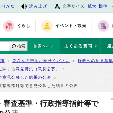
ふりがな
読み上げ
文字サイズ
拡大
標準
くらし
イベント・観光
よくある質問
選
検索
検索ヘルプ
参加
皆さんの声をお寄せください
行政への意見募
に関する意見募集（意見公募）
で意見公募した結果の公表
政指導指針等で意見公募した結果の公表
・審査基準・行政指導指針等で