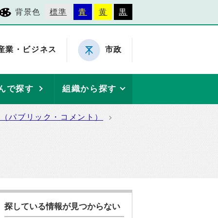
背景色
標準
青
黄
黒
産業・ビジネス
市政
んで探す
組織から探す
集（パブリック・コメント）
探している情報が見つからない