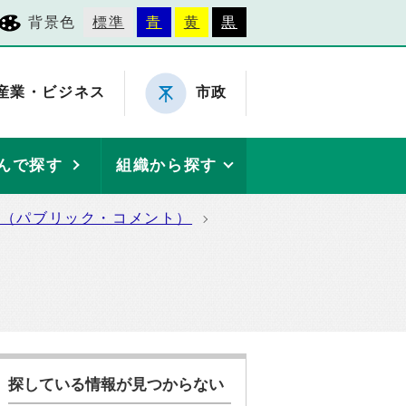
背景色
標準
青
黄
黒
産業・ビジネス
市政
んで探す
組織から探す
集（パブリック・コメント）
探している情報が見つからない