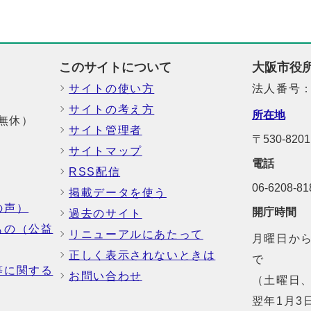
このサイトについて
大阪市役
サイトの使い方
法人番号：6
サイトの考え方
所在地
中無休）
サイト管理者
〒530-8
サイトマップ
電話
RSS配信
06-6208-
掲載データを使う
の声）
開庁時間
過去のサイト
もの（公益
リニューアルにあたって
月曜日から
正しく表示されないときは
で
等に関する
お問い合わせ
（土曜日、
翌年1月3