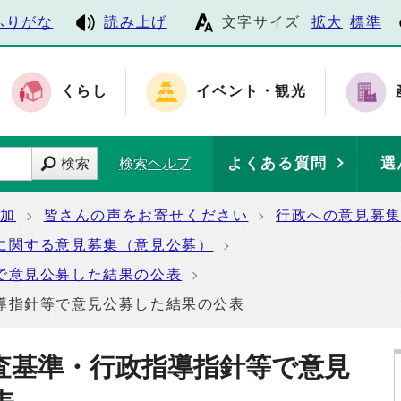
ふりがな
読み上げ
文字サイズ
拡大
標準
くらし
イベント・観光
よくある質問
選
検索
検索ヘルプ
参加
皆さんの声をお寄せください
行政への意見募
に関する意見募集（意見公募）
で意見公募した結果の公表
導指針等で意見公募した結果の公表
査基準・行政指導指針等で意見