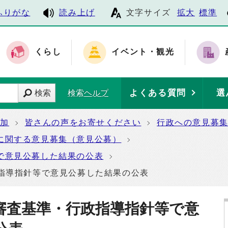
ふりがな
読み上げ
文字サイズ
拡大
標準
くらし
イベント・観光
よくある質問
選
検索
検索ヘルプ
参加
皆さんの声をお寄せください
行政への意見募
に関する意見募集（意見公募）
で意見公募した結果の公表
政指導指針等で意見公募した結果の公表
・審査基準・行政指導指針等で意