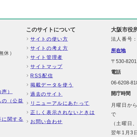
このサイトについて
大阪市役
サイトの使い方
法人番号：6
サイトの考え方
所在地
中無休）
サイト管理者
〒530-8
サイトマップ
電話
RSS配信
06-6208-
掲載データを使う
の声）
開庁時間
過去のサイト
もの（公益
リニューアルにあたって
月曜日から
正しく表示されないときは
で
等に関する
お問い合わせ
（土曜日、
翌年1月3