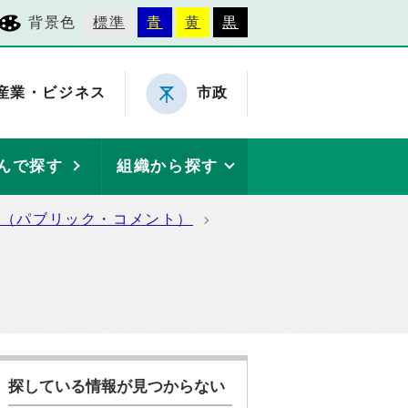
背景色
標準
青
黄
黒
産業・ビジネス
市政
んで探す
組織から探す
集（パブリック・コメント）
探している情報が見つからない