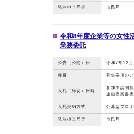
発注担当局等
市民局
令和8年度企業等の女性
業務委託
公告（公開）日
令和7年12月
種目
募集要項の
参加申請関係
入札（締切）日時
企画提案書提
入札契約方式
公募型プロ
発注担当局等
市民局