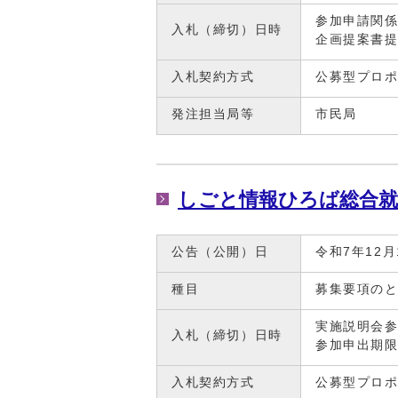
参加申請関係
入札（締切）日時
企画提案書提
入札契約方式
公募型プロ
発注担当局等
市民局
しごと情報ひろば総合就
公告（公開）日
令和7年12月
種目
募集要項の
実施説明会参
入札（締切）日時
参加申出期限
入札契約方式
公募型プロ