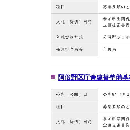
種目
募集要項の
参加申出関係
入札（締切）日時
企画提案書提
入札契約方式
公募型プロ
発注担当局等
市民局
阿倍野区庁舎建替整備基
公告（公開）日
令和8年4月
種目
募集要項の
参加申請関係
入札（締切）日時
企画提案書提