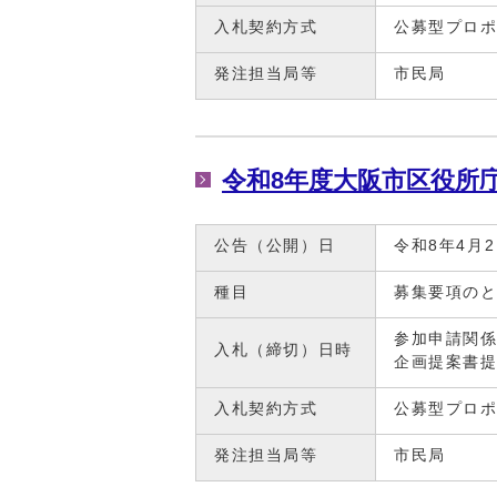
入札契約方式
公募型プロ
発注担当局等
市民局
令和8年度大阪市区役所
公告（公開）日
令和8年4月
種目
募集要項の
参加申請関係
入札（締切）日時
企画提案書提
入札契約方式
公募型プロ
発注担当局等
市民局