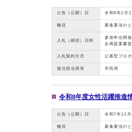
公告（公開）日
令和8年2月2
種目
募集要項の
参加申出関係
入札（締切）日時
企画提案書提
入札契約方式
公募型プロ
発注担当局等
市民局
令和8年度女性活躍推進
公告（公開）日
令和7年12月
種目
募集要項の