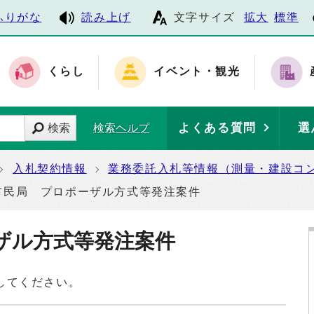
ふりがな
読み上げ
文字サイズ
拡大
標準
くらし
イベント・観光
よくある質問
選
検索
検索ヘルプ
入札契約情報
業務委託入札等情報（測量・建設コ
市民局 プロポーザル方式等発注案件
ザル方式等発注案件
してください。