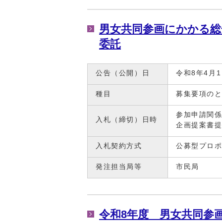
男女共同参画にかかる総
委託
公告（公開）日
令和8年4月
種目
募集要項の
参加申請関係
入札（締切）日時
企画提案書提
入札契約方式
公募型プロ
発注担当局等
市民局
令和8年度 男女共同参