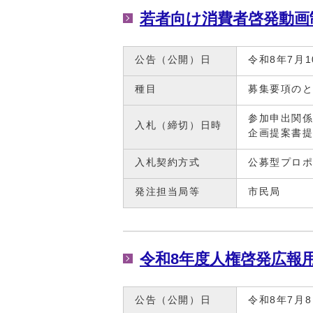
若者向け消費者啓発動画
公告（公開）日
令和8年7月1
種目
募集要項の
参加申出関係
入札（締切）日時
企画提案書提
入札契約方式
公募型プロ
発注担当局等
市民局
令和8年度人権啓発広報
公告（公開）日
令和8年7月