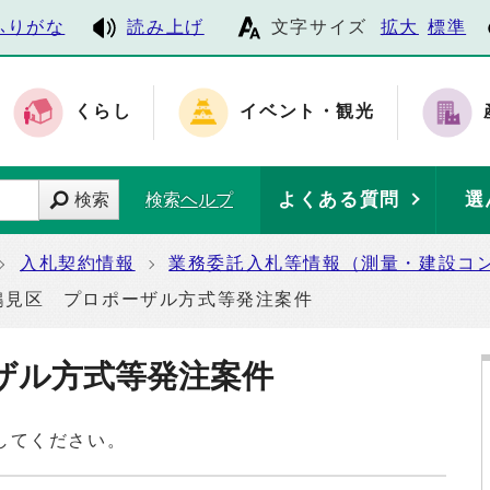
ふりがな
読み上げ
文字サイズ
拡大
標準
くらし
イベント・観光
よくある質問
選
検索
検索ヘルプ
入札契約情報
業務委託入札等情報（測量・建設コ
鶴見区 プロポーザル方式等発注案件
ザル方式等発注案件
してください。