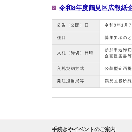
令和8年度鶴見区広報紙
公告（公開）日
令和8年1月
種目
募集要項の
参加申込締切
入札（締切）日時
企画提案書等
入札契約方式
公募型企画
発注担当局等
鶴見区役所
手続きやイベントのご案内