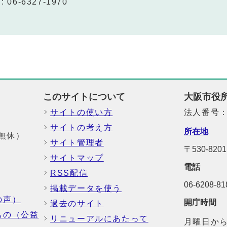
 06-6327-1970
このサイトについて
大阪市役
サイトの使い方
法人番号：6
サイトの考え方
所在地
中無休）
サイト管理者
〒530-8
サイトマップ
電話
RSS配信
06-6208-
掲載データを使う
の声）
開庁時間
過去のサイト
もの（公益
リニューアルにあたって
月曜日から