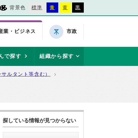
背景色
標準
青
黄
黒
産業・ビジネス
市政
んで探す
組織から探す
ンサルタント等含む）
探している情報が見つからない