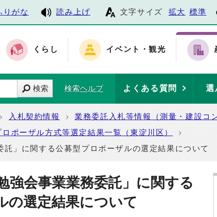
ふりがな
読み上げ
文字サイズ
拡大
標準
くらし
イベント・観光
よくある質問
選
検索
検索ヘルプ
入札契約情報
業務委託入札等情報（測量・建設コ
プロポーザル方式等選定結果一覧（東淀川区）
委託」に関する公募型プロポーザルの選定結果について
勉強会事業業務委託」に関する
ルの選定結果について