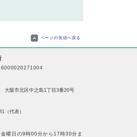
ページの先頭へ戻る
所
000020271004
201 大阪市北区中之島1丁目3番20号
8181（代表）
金曜日の9時00分から17時30分ま