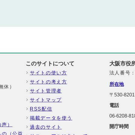
このサイトについて
大阪市役
サイトの使い方
法人番号：6
サイトの考え方
所在地
中無休）
サイト管理者
〒530-8
サイトマップ
電話
RSS配信
06-6208-
掲載データを使う
の声）
開庁時間
過去のサイト
もの（公益