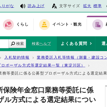
ふりがな
読み上げ
文字サイズ
拡大
標準
くらし
イベント・観光
よくある質問
選
検索
検索ヘルプ
入札契約情報
業務委託入札等情報（測量・建設コ
プロポーザル方式等選定結果一覧（東淀川区）
業務等委託に係る公募型プロポーザル方式による選定結
所保険年金窓口業務等委託に係
ザル方式による選定結果につい