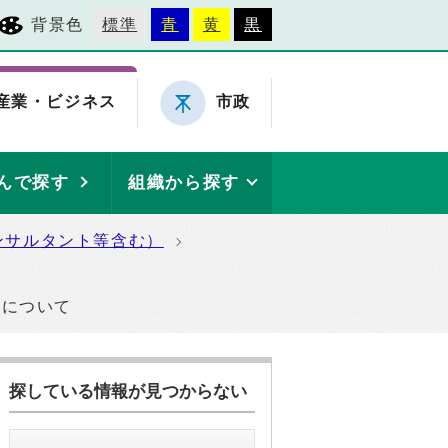
背景色
標準
青
黄
黒
産業・ビジネス
市政
んで探す
組織から探す
ンサルタント等含む）
果について
探している情報が見つからない