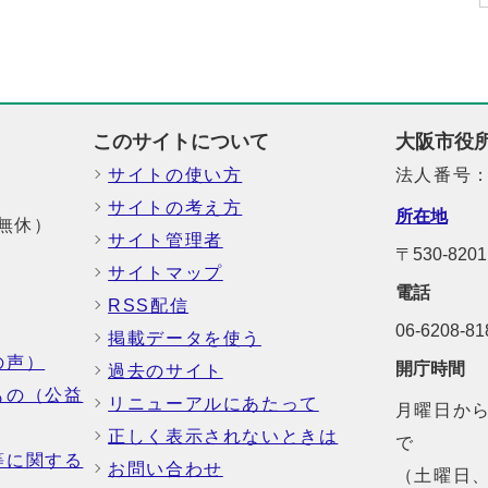
このサイトについて
大阪市役
サイトの使い方
法人番号：6
サイトの考え方
所在地
中無休）
サイト管理者
〒530-82
サイトマップ
電話
RSS配信
06-6208-
掲載データを使う
の声）
開庁時間
過去のサイト
もの（公益
リニューアルにあたって
月曜日から
正しく表示されないときは
で
等に関する
お問い合わせ
（土曜日、