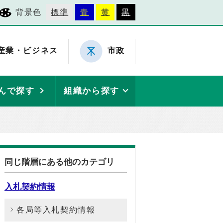
背景色
標準
青
黄
黒
産業・ビジネス
市政
んで探す
組織から探す
同じ階層にある他のカテゴリ
入札契約情報
各局等入札契約情報